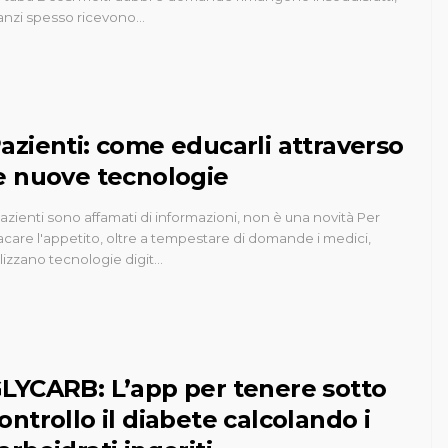
anzi spesso ricevono…
azienti: come educarli attraverso
e nuove tecnologie
pazienti sono affamati di informazioni, non è una novità Per
acare l'appetito, oltre a tempestare di domande i medici,
ilizzano tecnologie digit…
LYCARB: L’app per tenere sotto
ontrollo il diabete calcolando i