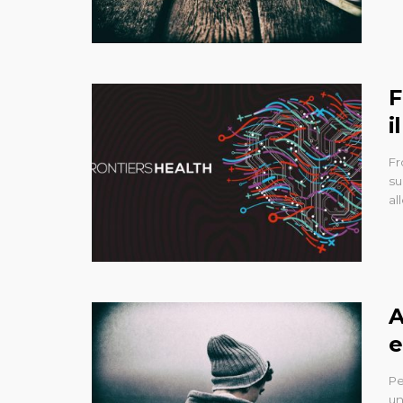
F
i
Fr
su
al
A
e
Pe
un