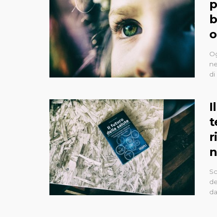
p
b
o
Og
ne
di
I
t
r
n
Sc
de
da