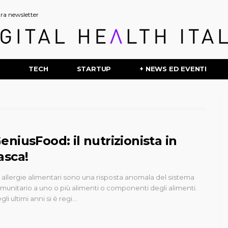
stra newsletter
P
TECH
STARTUP
+ NEWS ED EVENTI
eniusFood: il nutrizionista in
asca!
 allergie alimentari sono una risposta anomala del sistema
munitario a uno o più alimenti o componenti degli alimenti.
gli ultimi anni si è regi…