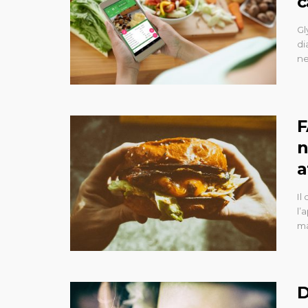
c
Gl
di
ne
F
n
a
Il
l’
ma
D