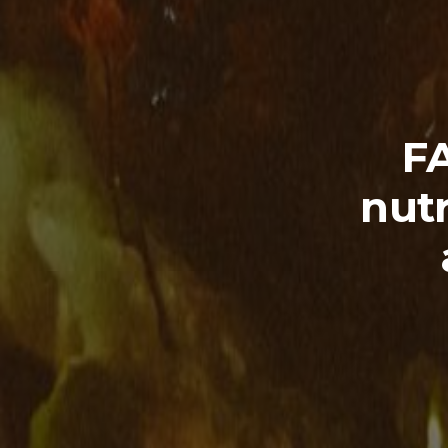
F
nutr