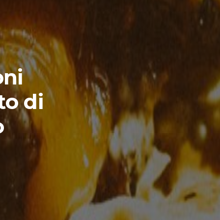
ni
to di
o