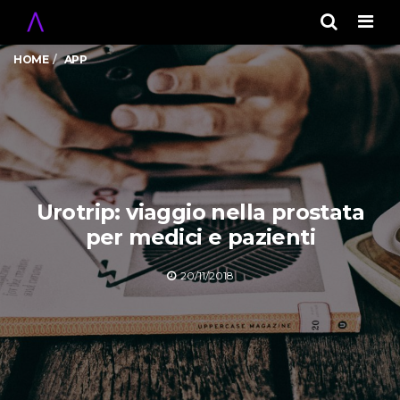
Men
HOME
APP
Urotrip: viaggio nella prostata
per medici e pazienti
20/11/2018