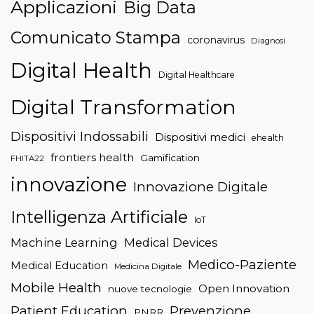
Applicazioni
Big Data
Comunicato Stampa
coronavirus
Diagnosi
Digital Health
Digital Healthcare
Digital Transformation
Dispositivi Indossabili
Dispositivi medici
ehealth
frontiers health
Gamification
FHITA22
innovazione
Innovazione Digitale
Intelligenza Artificiale
IoT
Machine Learning
Medical Devices
Medico-Paziente
Medical Education
Medicina Digitale
Mobile Health
Open Innovation
nuove tecnologie
Patient Education
Prevenzione
PNRR