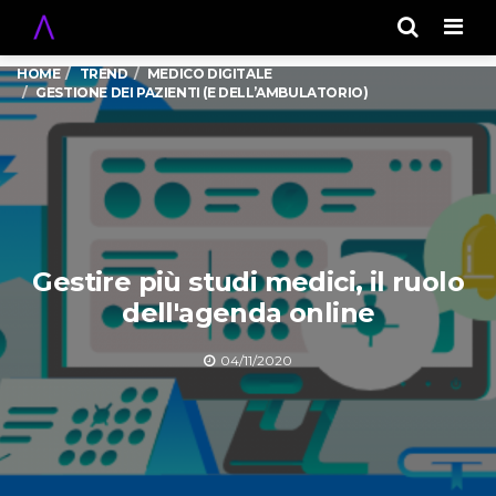
Men
HOME
TREND
MEDICO DIGITALE
GESTIONE DEI PAZIENTI (E DELL’AMBULATORIO)
Gestire più studi medici, il ruolo
dell'agenda online
04/11/2020