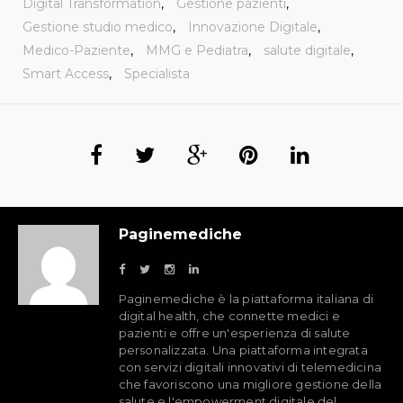
Digital Transformation
,
Gestione pazienti
,
Gestione studio medico
,
Innovazione Digitale
,
Medico-Paziente
,
MMG e Pediatra
,
salute digitale
,
Smart Access
,
Specialista
Paginemediche
Paginemediche è la piattaforma italiana di
digital health, che connette medici e
pazienti e offre un'esperienza di salute
personalizzata. Una piattaforma integrata
con servizi digitali innovativi di telemedicina
che favoriscono una migliore gestione della
salute e l'empowerment digitale del