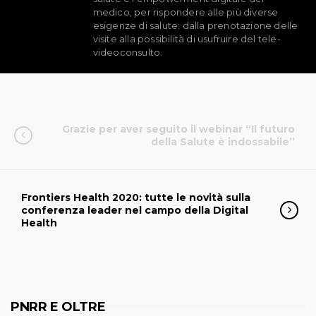
medico, per rispondere alle più diverse
esigenze di salute: dalla prenotazione delle
visite alla possibilità di usufruire del tele-
videoconsulto.
Grazie per aver seguito il webinar “Il futuro
della Salute è indossabile”
Frontiers Health 2020: tutte le novità sulla
conferenza leader nel campo della Digital
Health
PNRR E OLTRE