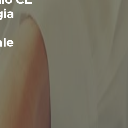
gia
ale