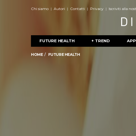
Chi siamo
Autori
Contatti
Privacy
Iscriviti alla no
FUTURE HEALTH
+ TREND
APP
HOME
FUTURE HEALTH