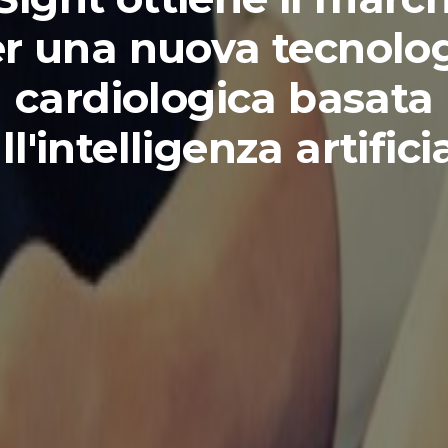
r una nuova tecnolo
cardiologica basata
ll'intelligenza artifici