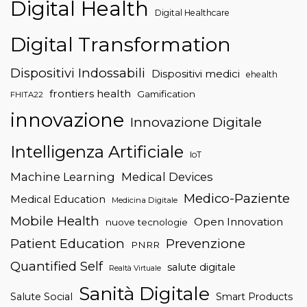
Digital Health
Digital Healthcare
Digital Transformation
Dispositivi Indossabili
Dispositivi medici
ehealth
frontiers health
Gamification
FHITA22
innovazione
Innovazione Digitale
Intelligenza Artificiale
IoT
Machine Learning
Medical Devices
Medico-Paziente
Medical Education
Medicina Digitale
Mobile Health
Open Innovation
nuove tecnologie
Patient Education
Prevenzione
PNRR
Quantified Self
salute digitale
Realtà Virtuale
Sanità Digitale
Salute Social
Smart Products