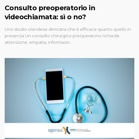
Consulto preoperatorio in
videochiamata: sì o no?
Uno studio olandese dimostra che è efficace quanto quello in
presenza Un consulto chirurgico preoperatorio richiede
attenzione, empatia, informazio…