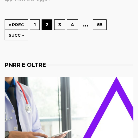
…
1
2
3
4
55
« PREC
SUCC »
PNRR E OLTRE