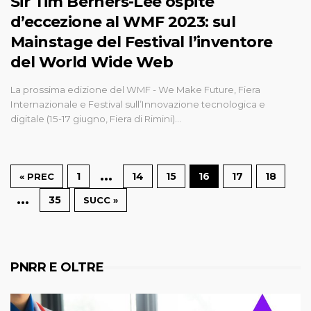
Sir Tim Berners-Lee ospite
d’eccezione al WMF 2023: sul
Mainstage del Festival l’inventore
del World Wide Web
La prossima edizione del WMF - We Make Future, Fiera
Internazionale e Festival sull’Innovazione tecnologica e
digitale (15-17 giugno, Fiera di Rimini)…
…
1
14
15
16
17
18
« PREC
…
35
SUCC »
PNRR E OLTRE