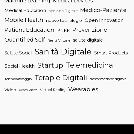
Machine Learning
Medical Devices
Medico-Paziente
Medical Education
Medicina Digitale
Mobile Health
Open Innovation
nuove tecnologie
Patient Education
Prevenzione
PNRR
Quantified Self
salute digitale
Realtà Virtuale
Sanità Digitale
Salute Social
Smart Products
Telemedicina
Startup
Social Health
Terapie Digitali
trasformazione digitale
Telemonitoraggio
Wearables
Video
Virtual Reality
Video Visita