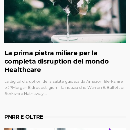
La prima pietra miliare per la
completa disruption del mondo
Healthcare
La digital disruption della salute guidata da Amazon, Berkshire
e JPMorgan È di questi giorni la notizia che Warren E. Buffett di
Berkshire Hathaway,…
PNRR E OLTRE