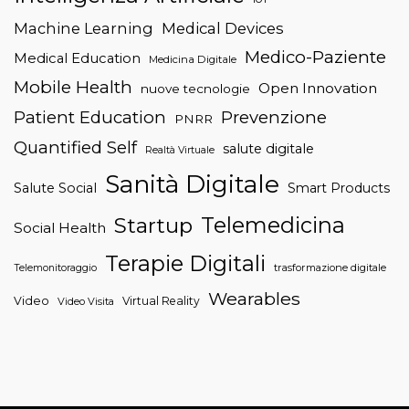
Machine Learning
Medical Devices
Medico-Paziente
Medical Education
Medicina Digitale
Mobile Health
Open Innovation
nuove tecnologie
Patient Education
Prevenzione
PNRR
Quantified Self
salute digitale
Realtà Virtuale
Sanità Digitale
Salute Social
Smart Products
Telemedicina
Startup
Social Health
Terapie Digitali
trasformazione digitale
Telemonitoraggio
Wearables
Video
Virtual Reality
Video Visita