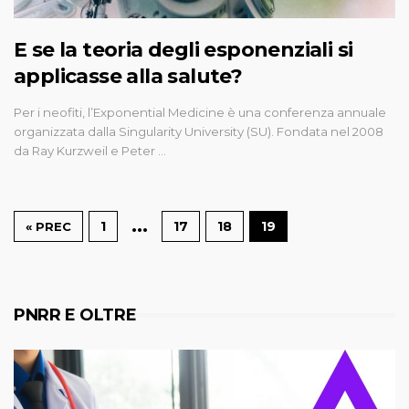
E se la teoria degli esponenziali si
applicasse alla salute?
Per i neofiti, l’Exponential Medicine è una conferenza annuale
organizzata dalla Singularity University (SU). Fondata nel 2008
da Ray Kurzweil e Peter …
…
1
17
18
19
« PREC
PNRR E OLTRE