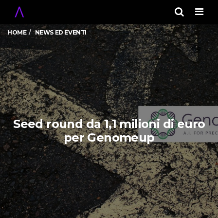
Men
HOME
NEWS ED EVENTI
Seed round da 1,1 milioni di euro
per Genomeup