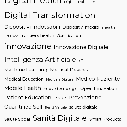
Digital Health
Digital Healthcare
Digital Transformation
Dispositivi Indossabili
Dispositivi medici
ehealth
frontiers health
Gamification
FHITA22
innovazione
Innovazione Digitale
Intelligenza Artificiale
IoT
Machine Learning
Medical Devices
Medico-Paziente
Medical Education
Medicina Digitale
Mobile Health
Open Innovation
nuove tecnologie
Patient Education
Prevenzione
PNRR
Quantified Self
salute digitale
Realtà Virtuale
Sanità Digitale
Salute Social
Smart Products