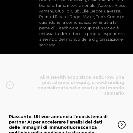
brand di fama internazionale (Absolut, Alessi,
Armani, Club To Club, Elle Decor, Lavazza,
Pernod Ricard, Roger Vivier, Tod's Group) e
curandone la comunicazione. Entra a far
parte di Healthware group nel 2022 ed è
entusiasta di mettere la propria esperienza
a servizio del mondo della digitalizzazione
sanitaria.
Alira Health acquisisce RedCrow, una
piattaforma di equity crowdfunding
specializzata nelle startup del mondo
sanitario
Riassunto: Ultivue annuncia l’ecosistema di
partner AI per accelerare l’analisi dei dati
delle immagini di immunofluorescenza
multiplex nella medicina traslazionale