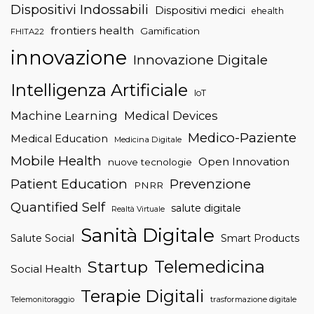
Dispositivi Indossabili
Dispositivi medici
ehealth
frontiers health
Gamification
FHITA22
innovazione
Innovazione Digitale
Intelligenza Artificiale
IoT
Machine Learning
Medical Devices
Medico-Paziente
Medical Education
Medicina Digitale
Mobile Health
Open Innovation
nuove tecnologie
Patient Education
Prevenzione
PNRR
Quantified Self
salute digitale
Realtà Virtuale
Sanità Digitale
Salute Social
Smart Products
Telemedicina
Startup
Social Health
Terapie Digitali
trasformazione digitale
Telemonitoraggio