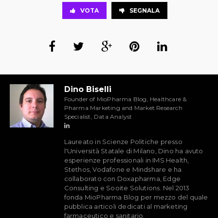
VOTA
SEGNALA
Dino Biselli
Founder of MioPharma Blog, Healthcare &
Pharma Marketing and Market Research
Specialist, Data Analyst
Laureato in Scienze Politiche presso
l'Università Statale di Milano, Dino ha avuto
esperienze professionali in IMS Health,
Stethos, Vodafone e Mindshare e ha
collaborato con Doxapharma, Edge
Consulting e Sooite Solutions. Nel 2013
fonda MioPharma Blog per mezzo del quale
pubblica articoli dedicati al marketing
farmaceutico e sanitario.