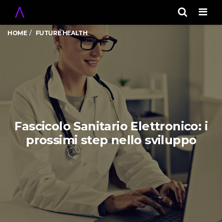
Men
HOME
FUTURE HEALTH
Fascicolo Sanitario Elettronico: i
prossimi step nello sviluppo