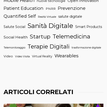
Mobile Health
Open Innovation
nuove tecnologie
Patient Education
Prevenzione
PNRR
Quantified Self
salute digitale
Realtà Virtuale
Sanità Digitale
Salute Social
Smart Products
Telemedicina
Startup
Social Health
Terapie Digitali
trasformazione digitale
Telemonitoraggio
Wearables
Video
Virtual Reality
Video Visita
ARTICOLI CORRELATI