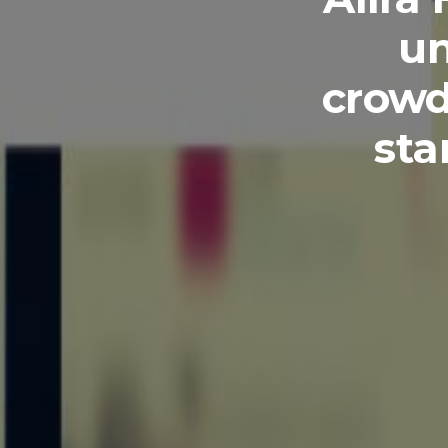
un
crowd
sta