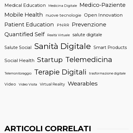
Medico-Paziente
Medical Education
Medicina Digitale
Mobile Health
Open Innovation
nuove tecnologie
Patient Education
Prevenzione
PNRR
Quantified Self
salute digitale
Realtà Virtuale
Sanità Digitale
Salute Social
Smart Products
Telemedicina
Startup
Social Health
Terapie Digitali
trasformazione digitale
Telemonitoraggio
Wearables
Video
Virtual Reality
Video Visita
ARTICOLI CORRELATI