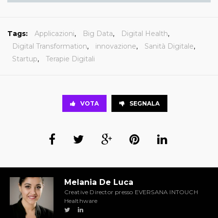
Tags:
Applicazioni
,
Big Data
,
Digital Health
,
Digital Transformation
,
innovazione
,
Sanità Digitale
,
Startup
,
Terapie Digitali
VOTA
SEGNALA
Melania De Luca
Creative Director presso EVERSANA INTOUCH
Healthware