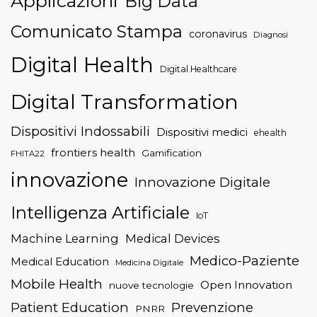
Applicazioni
Big Data
Comunicato Stampa
coronavirus
Diagnosi
Digital Health
Digital Healthcare
Digital Transformation
Dispositivi Indossabili
Dispositivi medici
ehealth
frontiers health
Gamification
FHITA22
innovazione
Innovazione Digitale
Intelligenza Artificiale
IoT
Machine Learning
Medical Devices
Medico-Paziente
Medical Education
Medicina Digitale
Mobile Health
Open Innovation
nuove tecnologie
Patient Education
Prevenzione
PNRR