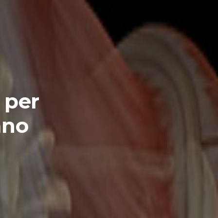
 per
ano