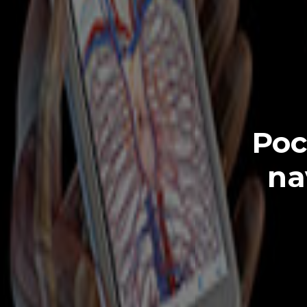
Poc
na