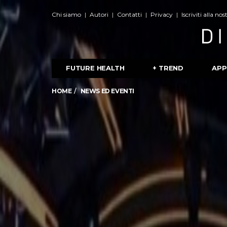
Chi siamo
Autori
Contatti
Privacy
Iscriviti alla no
FUTURE HEALTH
+ TREND
APP
HOME
NEWS ED EVENTI