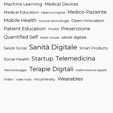
Machine Learning
Medical Devices
Medico-Paziente
Medical Education
Medicina Digitale
Mobile Health
Open Innovation
nuove tecnologie
Patient Education
Prevenzione
PNRR
Quantified Self
salute digitale
Realtà Virtuale
Sanità Digitale
Salute Social
Smart Products
Telemedicina
Startup
Social Health
Terapie Digitali
trasformazione digitale
Telemonitoraggio
Wearables
Video
Virtual Reality
Video Visita