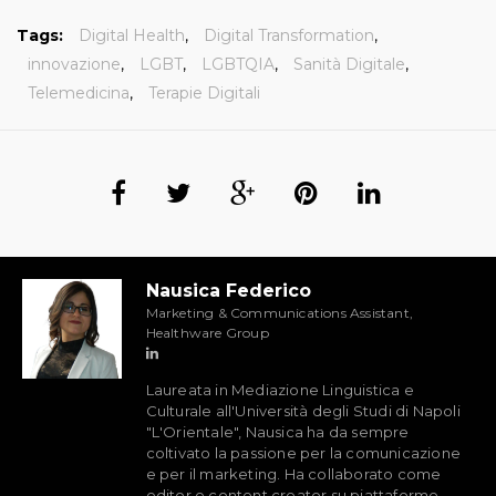
Tags:
Digital Health
,
Digital Transformation
,
innovazione
,
LGBT
,
LGBTQIA
,
Sanità Digitale
,
Telemedicina
,
Terapie Digitali
Nausica Federico
Marketing & Communications Assistant,
Healthware Group
Laureata in Mediazione Linguistica e
Culturale all'Università degli Studi di Napoli
"L'Orientale", Nausica ha da sempre
coltivato la passione per la comunicazione
e per il marketing. Ha collaborato come
editor e content creator su piattaforme