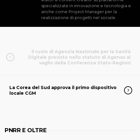
specializzate in innovazione e tecnologia e
anche come Project Manager per la
realizzazione di progetti nel sociale.
Il ruolo di Agenzia Nazionale per la Sanità
Digitale previsto nello statuto di Agenas al
vaglio della Conferenza Stato-Regioni
La Corea del Sud approva il primo dispositivo
locale CGM
PNRR E OLTRE