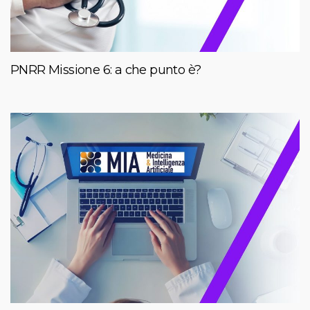
PNRR Missione 6: a che punto è?