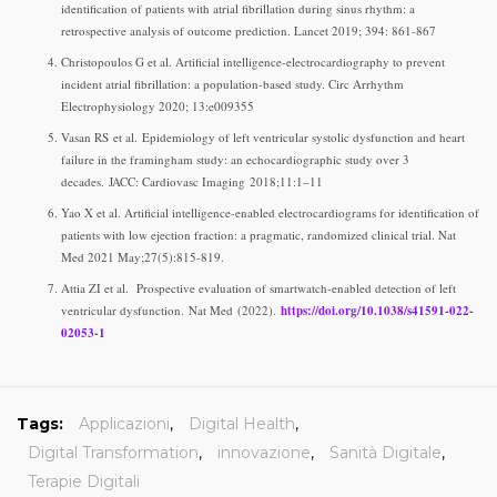
identification of patients with atrial fibrillation during sinus rhythm: a
retrospective analysis of outcome prediction. Lancet 2019; 394: 861-867
Christopoulos G et al. Artificial intelligence-electrocardiography to prevent
incident atrial fibrillation: a population-based study. Circ Arrhythm
Electrophysiology 2020; 13:e009355
Vasan RS et al. Epidemiology of left ventricular systolic dysfunction and heart
failure in the framingham study: an echocardiographic study over 3
decades. JACC: Cardiovasc Imaging 2018;11:1–11
Yao X et al. Artificial intelligence-enabled electrocardiograms for identification of
patients with low ejection fraction: a pragmatic, randomized clinical trial. Nat
Med 2021 May;27(5):815-819.
Attia ZI et al. Prospective evaluation of smartwatch-enabled detection of left
ventricular dysfunction. Nat Med (2022).
https://doi.org/10.1038/s41591-022-
02053-1
Tags:
Applicazioni
,
Digital Health
,
Digital Transformation
,
innovazione
,
Sanità Digitale
,
Terapie Digitali