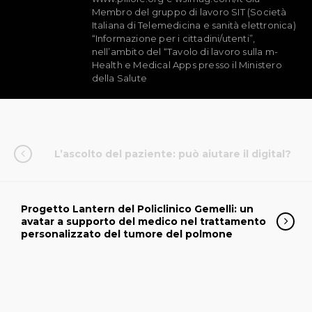
Membro del gruppo di lavoro SIT (Società
Italiana di Telemedicina e sanità elettronica)
“Informazione per i cittadini/utenti”,
nell’ambito del “Tavolo di lavoro sulla m-
Health e Medical Apps presso il Ministero
della Salute
L’ascolto del paziente: può aiutare il digital?
Progetto Lantern del Policlinico Gemelli: un
avatar a supporto del medico nel trattamento
personalizzato del tumore del polmone