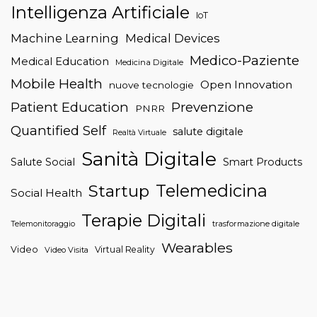
Intelligenza Artificiale
IoT
Machine Learning
Medical Devices
Medico-Paziente
Medical Education
Medicina Digitale
Mobile Health
Open Innovation
nuove tecnologie
Patient Education
Prevenzione
PNRR
Quantified Self
salute digitale
Realtà Virtuale
Sanità Digitale
Salute Social
Smart Products
Telemedicina
Startup
Social Health
Terapie Digitali
trasformazione digitale
Telemonitoraggio
Wearables
Video
Virtual Reality
Video Visita