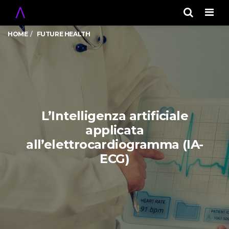
Men
HOME
FUTURE HEALTH
L’Intelligenza artificiale
applicata
all’elettrocardiogramma (IA-
ECG)