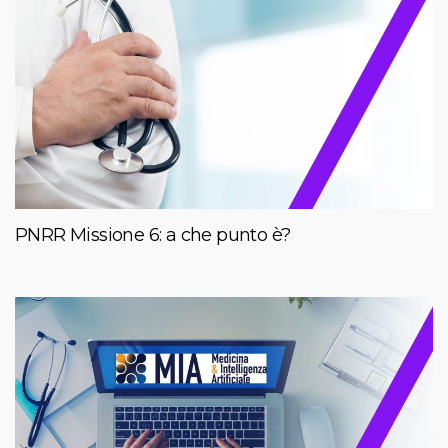
PNRR Missione 6: a che punto è?