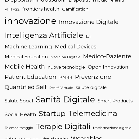
ehealth
frontiers health
Gamification
FHITA22
innovazione
Innovazione Digitale
Intelligenza Artificiale
IoT
Machine Learning
Medical Devices
Medico-Paziente
Medical Education
Medicina Digitale
Mobile Health
Open Innovation
nuove tecnologie
Patient Education
Prevenzione
PNRR
Quantified Self
salute digitale
Realtà Virtuale
Sanità Digitale
Salute Social
Smart Products
Telemedicina
Startup
Social Health
Terapie Digitali
trasformazione digitale
Telemonitoraggio
Wearables