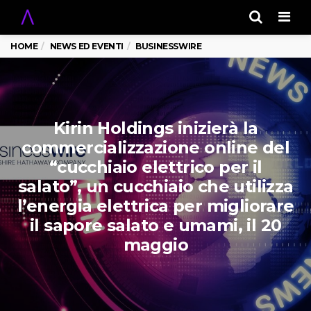
Men
HOME
NEWS ED EVENTI
BUSINESSWIRE
Kirin Holdings inizierà la
commercializzazione online del
“cucchiaio elettrico per il
salato”, un cucchiaio che utilizza
l’energia elettrica per migliorare
il sapore salato e umami, il 20
maggio