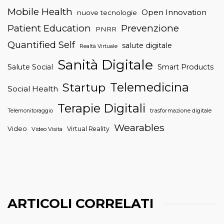
Mobile Health
Open Innovation
nuove tecnologie
Patient Education
Prevenzione
PNRR
Quantified Self
salute digitale
Realtà Virtuale
Sanità Digitale
Salute Social
Smart Products
Telemedicina
Startup
Social Health
Terapie Digitali
trasformazione digitale
Telemonitoraggio
Wearables
Video
Virtual Reality
Video Visita
ARTICOLI CORRELATI