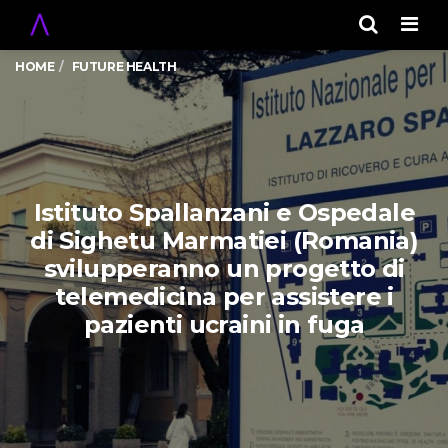
Men
HOME
FUTURE HEALTH
Istituto Spallanzani e Ospedale
di Sighetu Marmatiei (Romania)
svilupperanno un progetto di
telemedicina per assistere i
pazienti ucraini in fuga