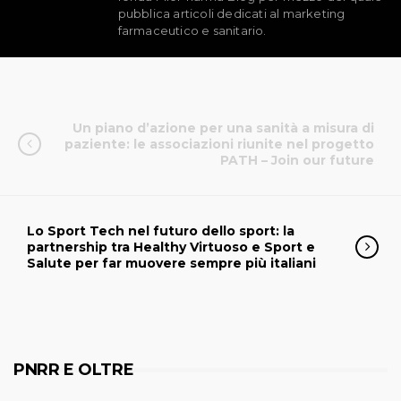
pubblica articoli dedicati al marketing
farmaceutico e sanitario.
Un piano d’azione per una sanità a misura di
paziente: le associazioni riunite nel progetto
PATH – Join our future
Lo Sport Tech nel futuro dello sport: la
partnership tra Healthy Virtuoso e Sport e
Salute per far muovere sempre più italiani
PNRR E OLTRE