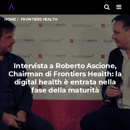
Men
HOME
FRONTIERS HEALTH
Intervista a Roberto Ascione,
Chairman di Frontiers Health: la
digital health è entrata nella
fase della maturità