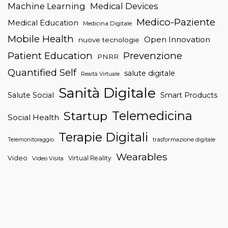
Machine Learning
Medical Devices
Medico-Paziente
Medical Education
Medicina Digitale
Mobile Health
Open Innovation
nuove tecnologie
Patient Education
Prevenzione
PNRR
Quantified Self
salute digitale
Realtà Virtuale
Sanità Digitale
Salute Social
Smart Products
Telemedicina
Startup
Social Health
Terapie Digitali
trasformazione digitale
Telemonitoraggio
Wearables
Video
Virtual Reality
Video Visita