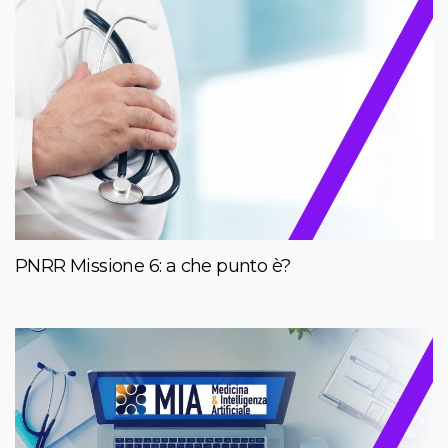
PNRR Missione 6: a che punto è?