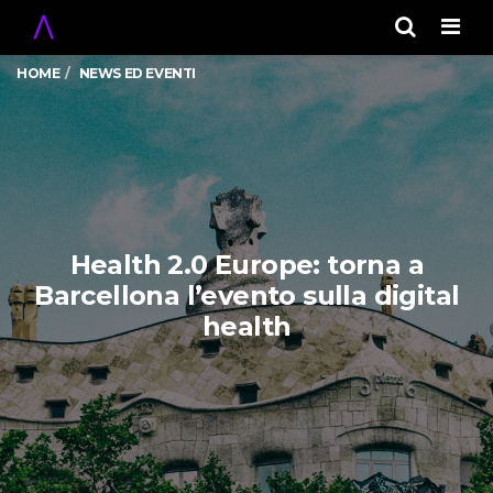
Men
HOME
NEWS ED EVENTI
Health 2.0 Europe: torna a
Barcellona l’evento sulla digital
health