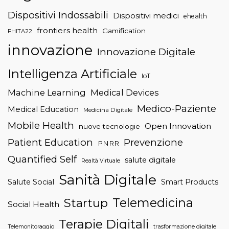
Dispositivi Indossabili
Dispositivi medici
ehealth
frontiers health
Gamification
FHITA22
innovazione
Innovazione Digitale
Intelligenza Artificiale
IoT
Machine Learning
Medical Devices
Medico-Paziente
Medical Education
Medicina Digitale
Mobile Health
Open Innovation
nuove tecnologie
Patient Education
Prevenzione
PNRR
Quantified Self
salute digitale
Realtà Virtuale
Sanità Digitale
Salute Social
Smart Products
Telemedicina
Startup
Social Health
Terapie Digitali
trasformazione digitale
Telemonitoraggio