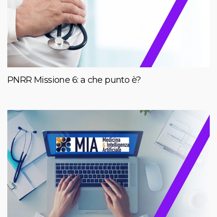
PNRR Missione 6: a che punto è?