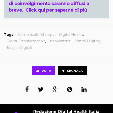
di coinvolgimento saranno diffusi a
breve.
Click
qui
per saperne di più
Tags:
Comunicato Stampa
,
Digital Health
,
Digital Transformation
,
innovazione
,
Sanità Digitale
,
Terapie Digitali
VOTA
SEGNALA
Redazione Digital Health Italia