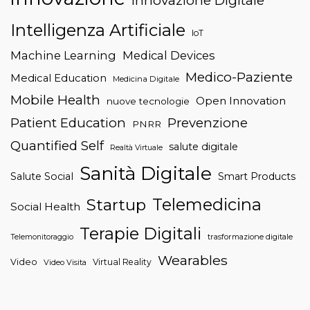
Innovazione Digitale
Intelligenza Artificiale
IoT
Machine Learning
Medical Devices
Medico-Paziente
Medical Education
Medicina Digitale
Mobile Health
Open Innovation
nuove tecnologie
Patient Education
Prevenzione
PNRR
Quantified Self
salute digitale
Realtà Virtuale
Sanità Digitale
Salute Social
Smart Products
Telemedicina
Startup
Social Health
Terapie Digitali
trasformazione digitale
Telemonitoraggio
Wearables
Video
Virtual Reality
Video Visita