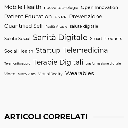
Mobile Health
Open Innovation
nuove tecnologie
Patient Education
Prevenzione
PNRR
Quantified Self
salute digitale
Realtà Virtuale
Sanità Digitale
Salute Social
Smart Products
Telemedicina
Startup
Social Health
Terapie Digitali
trasformazione digitale
Telemonitoraggio
Wearables
Video
Virtual Reality
Video Visita
ARTICOLI CORRELATI