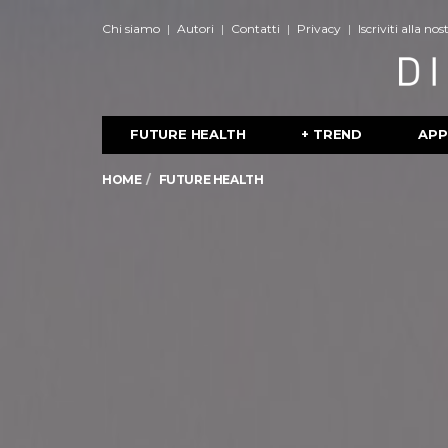
Chi siamo
Autori
Contatti
Privacy
Iscriviti alla no
FUTURE HEALTH
+ TREND
APP
HOME
FUTURE HEALTH