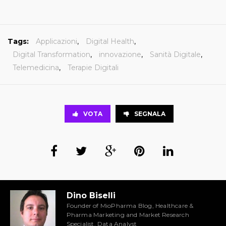
Tags:
Applicazioni
,
Digital Health
,
Digital Transformation
,
innovazione
,
Sanità Digitale
,
Telemedicina
,
Terapie Digitali
VOTA
SEGNALA
Dino Biselli
Founder of MioPharma Blog, Healthcare &
Pharma Marketing and Market Research
Specialist, Data Analyst