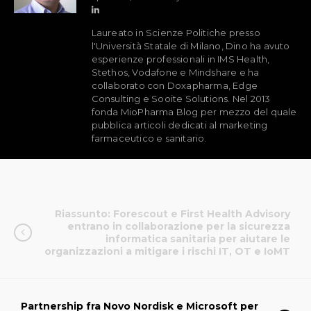
Laureato in Scienze Politiche presso
l'Università Statale di Milano, Dino ha avuto
esperienze professionali in IMS Health,
Stethos, Vodafone e Mindshare e ha
collaborato con Doxapharma, Edge
Consulting e Sooite Solutions. Nel 2013
fonda MioPharma Blog per mezzo del quale
pubblica articoli dedicati al marketing
farmaceutico e sanitario.
Riassunto: Forescout e First Health Advisory
entrano in collaborazione per la sicurezza
informatica sanitaria per aiutare le
organizzazioni a mitigare i rischi IT, OT e IoMT
Partnership fra Novo Nordisk e Microsoft per