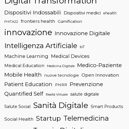
Digital Transformation
Dispositivi Indossabili
Dispositivi medici
ehealth
frontiers health
Gamification
FHITA22
innovazione
Innovazione Digitale
Intelligenza Artificiale
IoT
Machine Learning
Medical Devices
Medico-Paziente
Medical Education
Medicina Digitale
Mobile Health
Open Innovation
nuove tecnologie
Patient Education
Prevenzione
PNRR
Quantified Self
salute digitale
Realtà Virtuale
Sanità Digitale
Salute Social
Smart Products
Telemedicina
Startup
Social Health