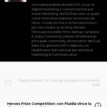
Giornalista pubblicista dal 2013, scrive di
digital marketing e comunicazione per
Inside Marketing. Nel 2015 ha vinto un grant
come Innovation Explorer promosso da
Nòva – Il Sole 24 Ore e Stmicrolectronics
per raccontare su un blog Nòva24
l’innovazione delle PMI e startup campane.
E’ stata Community Advisor di NAStartUp,
principale community di innovatori del Sud
Italia. Da gennaio 2017 collabora con
Healthware International per attività di
Marketing & Communication.
Digital Health: le startup scelgono il modello
B2B
Heroes Prize Competition: con Fluidia vince la