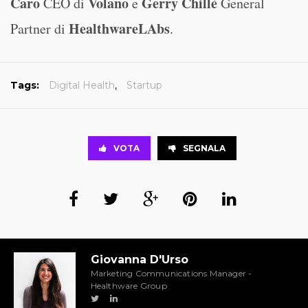
Caro
Volano
Gerry Chillè
CEO di
e
General
HealthwareLAbs
Partner di
.
Tags:
Digital Health
,
Startup
VOTA
SEGNALA
Giovanna D'Urso
Marketing Communications Manager -
Healthware Group