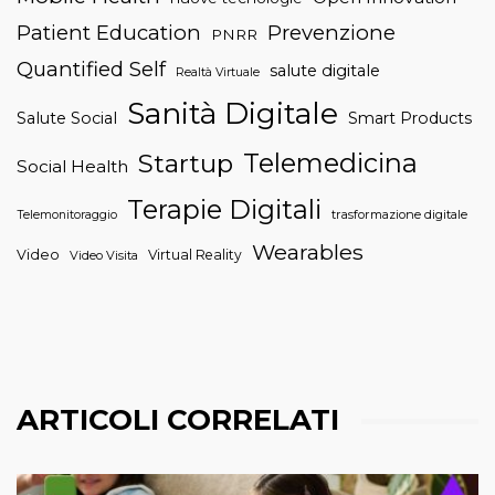
Patient Education
Prevenzione
PNRR
Quantified Self
salute digitale
Realtà Virtuale
Sanità Digitale
Salute Social
Smart Products
Telemedicina
Startup
Social Health
Terapie Digitali
trasformazione digitale
Telemonitoraggio
Wearables
Video
Virtual Reality
Video Visita
ARTICOLI CORRELATI