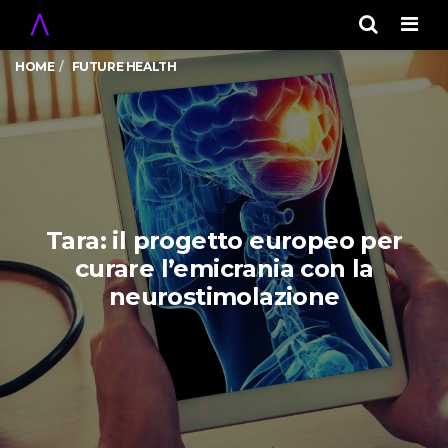
Men
HOME
FUTURE HEALTH
Tara: il progetto europeo per
curare l’emicrania con la
neurostimolazione