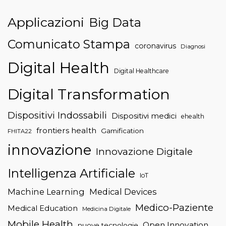
Applicazioni
Big Data
Comunicato Stampa
coronavirus
Diagnosi
Digital Health
Digital Healthcare
Digital Transformation
Dispositivi Indossabili
Dispositivi medici
ehealth
frontiers health
Gamification
FHITA22
innovazione
Innovazione Digitale
Intelligenza Artificiale
IoT
Machine Learning
Medical Devices
Medico-Paziente
Medical Education
Medicina Digitale
Mobile Health
Open Innovation
nuove tecnologie