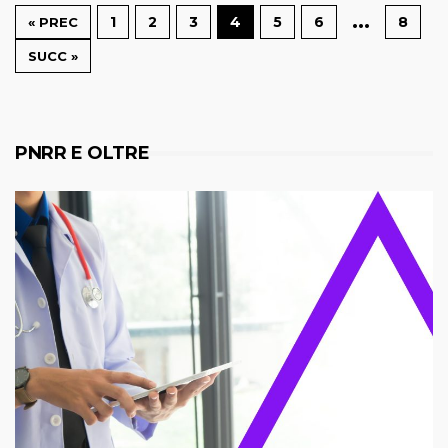
…
1
2
3
4
5
6
8
« PREC
SUCC »
PNRR E OLTRE