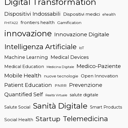
Digital Transformation
Dispositivi Indossabili
Dispositivi medici
ehealth
frontiers health
Gamification
FHITA22
innovazione
Innovazione Digitale
Intelligenza Artificiale
IoT
Machine Learning
Medical Devices
Medico-Paziente
Medical Education
Medicina Digitale
Mobile Health
Open Innovation
nuove tecnologie
Patient Education
Prevenzione
PNRR
Quantified Self
salute digitale
Realtà Virtuale
Sanità Digitale
Salute Social
Smart Products
Telemedicina
Startup
Social Health