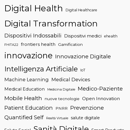
Digital Health
Digital Healthcare
Digital Transformation
Dispositivi Indossabili
Dispositivi medici
ehealth
frontiers health
Gamification
FHITA22
innovazione
Innovazione Digitale
Intelligenza Artificiale
IoT
Machine Learning
Medical Devices
Medico-Paziente
Medical Education
Medicina Digitale
Mobile Health
Open Innovation
nuove tecnologie
Patient Education
Prevenzione
PNRR
Quantified Self
salute digitale
Realtà Virtuale
Sanità Digitale