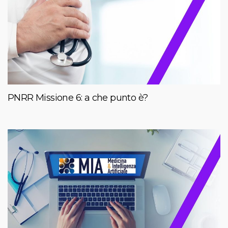
PNRR Missione 6: a che punto è?