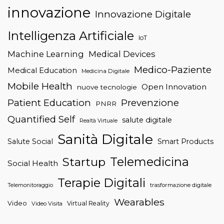
innovazione
Innovazione Digitale
Intelligenza Artificiale
IoT
Machine Learning
Medical Devices
Medico-Paziente
Medical Education
Medicina Digitale
Mobile Health
Open Innovation
nuove tecnologie
Patient Education
Prevenzione
PNRR
Quantified Self
salute digitale
Realtà Virtuale
Sanità Digitale
Salute Social
Smart Products
Telemedicina
Startup
Social Health
Terapie Digitali
trasformazione digitale
Telemonitoraggio
Wearables
Video
Virtual Reality
Video Visita