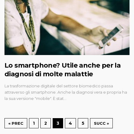
Lo smartphone? Utile anche per la
diagnosi di molte malattie
La trasformazione digitale del settore biomedico passa
attraverso gli smartphone. Anche la diagnosi vera e propria ha
la sua versione "mobile". È stat…
1
2
3
4
5
« PREC
SUCC »