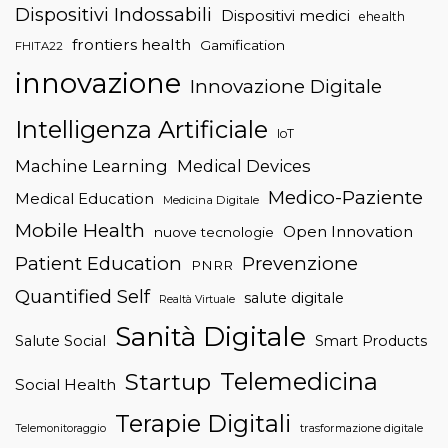
Dispositivi Indossabili
Dispositivi medici
ehealth
frontiers health
Gamification
FHITA22
innovazione
Innovazione Digitale
Intelligenza Artificiale
IoT
Machine Learning
Medical Devices
Medico-Paziente
Medical Education
Medicina Digitale
Mobile Health
Open Innovation
nuove tecnologie
Patient Education
Prevenzione
PNRR
Quantified Self
salute digitale
Realtà Virtuale
Sanità Digitale
Salute Social
Smart Products
Telemedicina
Startup
Social Health
Terapie Digitali
trasformazione digitale
Telemonitoraggio