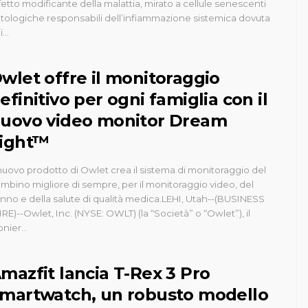
fetto modificante della malattia, mirato a cellule senescenti
tologiche responsabili dell’infiammazione sistemica dovuta
i...
wlet offre il monitoraggio
efinitivo per ogni famiglia con il
uovo video monitor Dream
ight™
 nuovo prodotto di Owlet crea il sistema di monitoraggio del
mbino migliore di sempre, per il monitoraggio video, del
nno e della salute di qualità medica.LEHI, Utah--(BUSINESS
RE)--Owlet, Inc. (NYSE: OWLT) (la “Società” o “Owlet”), il
onier...
mazfit lancia T-Rex 3 Pro
martwatch, un robusto modello