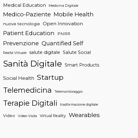
Medical Education
Medicina Digitale
Medico-Paziente
Mobile Health
Open Innovation
nuove tecnologie
Patient Education
PNRR
Prevenzione
Quantified Self
salute digitale
Salute Social
Realtà Virtuale
Sanità Digitale
Smart Products
Startup
Social Health
Telemedicina
Telemonitoraggio
Terapie Digitali
trasformazione digitale
Wearables
Video
Virtual Reality
Video Visita