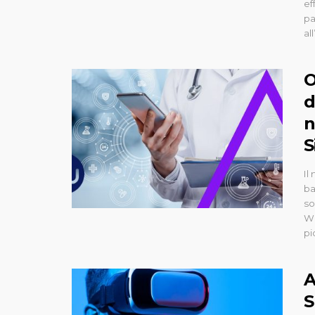
ef
pa
all’
O
d
n
S
Il
ba
so
WI
pi
A
S