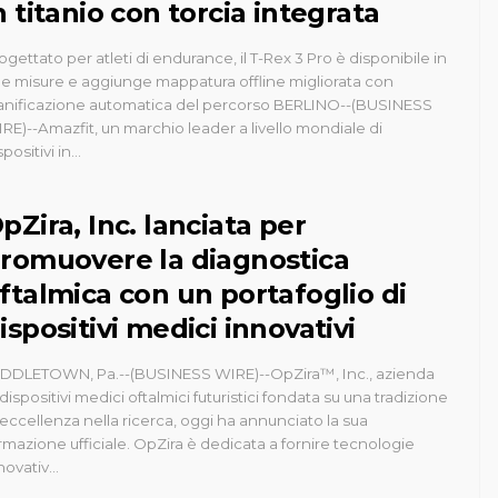
n titanio con torcia integrata
ogettato per atleti di endurance, il T-Rex 3 Pro è disponibile in
e misure e aggiunge mappatura offline migliorata con
anificazione automatica del percorso BERLINO--(BUSINESS
RE)--Amazfit, un marchio leader a livello mondiale di
positivi in...
pZira, Inc. lanciata per
romuovere la diagnostica
ftalmica con un portafoglio di
ispositivi medici innovativi
DDLETOWN, Pa.--(BUSINESS WIRE)--OpZira™, Inc., azienda
 dispositivi medici oftalmici futuristici fondata su una tradizione
 eccellenza nella ricerca, oggi ha annunciato la sua
rmazione ufficiale. OpZira è dedicata a fornire tecnologie
novativ...