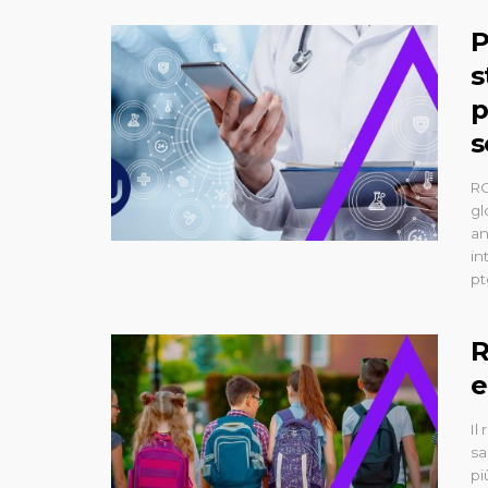
P
s
p
s
RO
gl
an
in
pt
R
e
Il
sa
pi