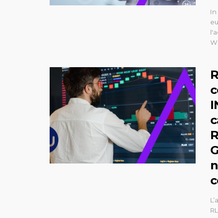
In
eu
l'
WI
R
c
I
c
R
G
n
c
L’
RL