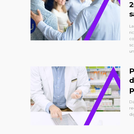
2
s
La
ri
co
sc
un
P
d
p
Da
re
di