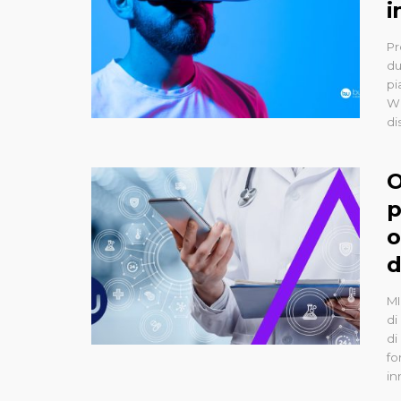
i
Pr
du
pi
WI
dis
O
p
o
d
MI
di
di
fo
in