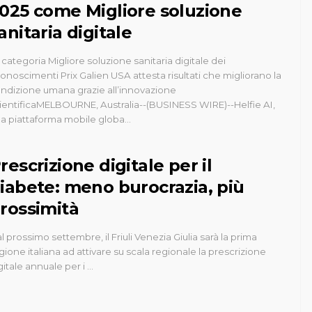
025 come Migliore soluzione
anitaria digitale
 categoria Migliore soluzione sanitaria digitale dei
conoscimenti Prix Galien USA attesta risultati che migliorano la
ndizione umana grazie all’innovazione
ientificaMELBOURNE, Australia--(BUSINESS WIRE)--Helfie AI,
a piattaforma mobile globa...
rescrizione digitale per il
iabete: meno burocrazia, più
rossimità
l prossimo settembre, il Friuli Venezia Giulia sarà la prima
gione italiana ad attivare su scala regionale la prescrizione
gitale annuale per i …