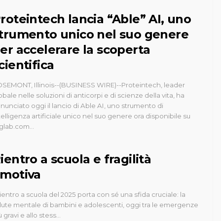
roteintech lancia “Able” AI, uno
trumento unico nel suo genere
er accelerare la scoperta
cientifica
SEMONT, Illinois--(BUSINESS WIRE)--Proteintech, leader
obale nelle soluzioni di anticorpi e di scienze della vita, ha
nunciato oggi il lancio di Able AI, uno strumento di
telligenza artificiale unico nel suo genere ora disponibile su
glab.com...
ientro a scuola e fragilità
motiva
 rientro a scuola del 2025 porta con sé una sfida cruciale: la
lute mentale di bambini e adolescenti, oggi tra le emergenze
ù gravi e allo stess…