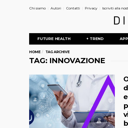
Chi siamo
Autori
Contatti
Privacy
Iscriviti alla no
FUTURE HEALTH
+ TREND
AP
HOME
TAG ARCHIVE
TAG: INNOVAZIONE
O
d
e
p
v
b