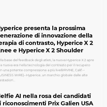
yperice presenta la prossima
enerazione di innovazione della
erapia di contrasto, Hyperice X 2
nee e Hyperice X 2 Shoulder
lla base del feedback degli atleti, la nuova Hyperice X 2 apre
a nuova era nella tecnologia del contrasto per il recupero
n una potente compressione a più livelliIRVINE, Calif.--
USINESS WIRE)--Hyperice, un marchio globale dalle alte
estazion...
elfie AI nella rosa dei candidati
i riconoscimenti Prix Galien USA