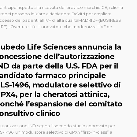
 anticipo rispetto alla ricevuta del previsto marchio CE, i clienti
ropei possono iniziare a richiedere DaVitri per ampliare
accesso dei pazienti all'IVF di alta qualitàMADRID--(BUSINESS
RE)--Overture Life, l'innovatore che modernizza l'IVF pe...
ubedo Life Sciences annuncia la
oncessione dell’autorizzazione
ND da parte della U.S. FDA per il
andidato farmaco principale
LS-1496, modulatore selettivo di
PX4, per la cheratosi attinica,
onché l’espansione del comitato
onsultivo clinico
autorizzazione IND segna il secondo studio approvato per
S-1496, un modulatore selettivo di GPX4 “first-in-class” a