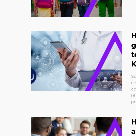
H
g
t
K
Su
un
co
(B
pr
H
a