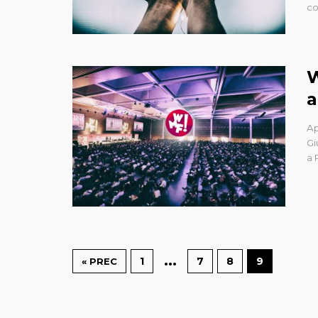
co
W
a
Ap
Gi
a 
…
1
7
8
9
« PREC