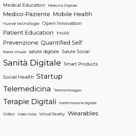
Medical Education
Medicina Digitale
Medico-Paziente
Mobile Health
Open Innovation
nuove tecnologie
Patient Education
PNRR
Prevenzione
Quantified Self
salute digitale
Salute Social
Realtà Virtuale
Sanità Digitale
Smart Products
Startup
Social Health
Telemedicina
Telemonitoraggio
Terapie Digitali
trasformazione digitale
Wearables
Video
Virtual Reality
Video Visita