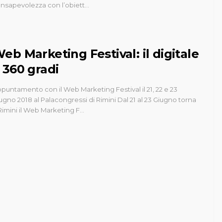
nsapevolezza con l’obiett…
eb Marketing Festival: il digitale
 360 gradi
puntamento con il Web Marketing Festival il 21, 22 e 23
ugno 2018 al Palacongressi di Rimini Dal 21 al 23 Giugno torna
Rimini il Web Marketing F…