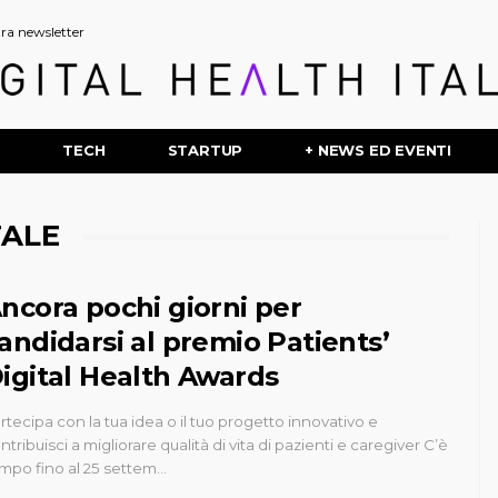
stra newsletter
P
TECH
STARTUP
+ NEWS ED EVENTI
TALE
ncora pochi giorni per
andidarsi al premio Patients’
igital Health Awards
rtecipa con la tua idea o il tuo progetto innovativo e
ntribuisci a migliorare qualità di vita di pazienti e caregiver C’è
mpo fino al 25 settem…