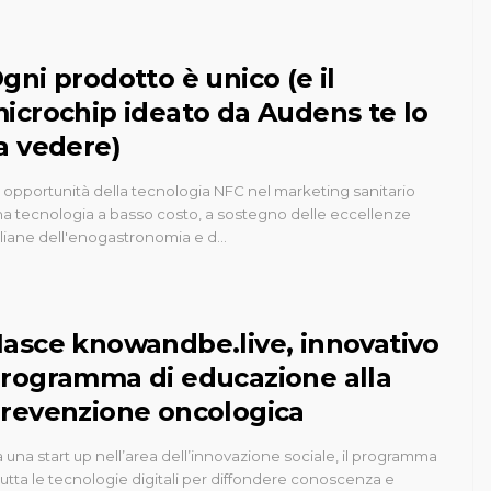
gni prodotto è unico (e il
icrochip ideato da Audens te lo
a vedere)
 opportunità della tecnologia NFC nel marketing sanitario
a tecnologia a basso costo, a sostegno delle eccellenze
aliane dell'enogastronomia e d…
asce knowandbe.live, innovativo
rogramma di educazione alla
revenzione oncologica
 una start up nell’area dell’innovazione sociale, il programma
rutta le tecnologie digitali per diffondere conoscenza e