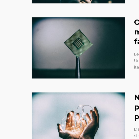
O
m
f
Le
Un
it
N
p
p
Da
sf