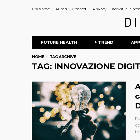
Chi siamo
Autori
Contatti
Privacy
Iscriviti alla no
FUTURE HEALTH
+ TREND
AP
HOME
TAG ARCHIVE
TAG: INNOVAZIONE DIGI
A
c
D
Pa
co
te