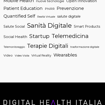
Mobile Health
Open Innovation
nuove tecnologie
Patient Education
Prevenzione
PNRR
Quantified Self
salute digitale
Realtà Virtuale
Sanità Digitale
Salute Social
Smart Products
Telemedicina
Startup
Social Health
Terapie Digitali
trasformazione digitale
Telemonitoraggio
Wearables
Video
Virtual Reality
Video Visita