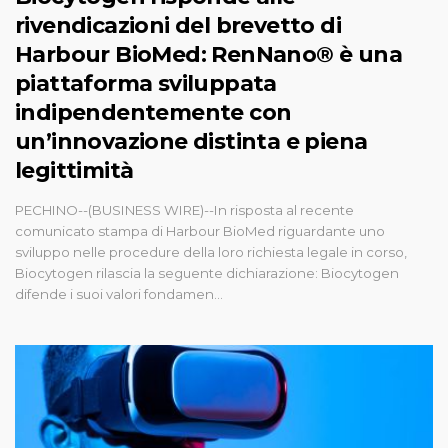
rivendicazioni del brevetto di
Harbour BioMed: RenNano® è una
piattaforma sviluppata
indipendentemente con
un’innovazione distinta e piena
legittimità
PECHINO--(BUSINESS WIRE)--In risposta al recente
comunicato stampa di Harbour BioMed riguardante uno
sviluppo nelle procedure della loro richiesta legale in corso,
Biocytogen rilascia la seguente dichiarazione: Biocytogen
difende i suoi valori fondamen...