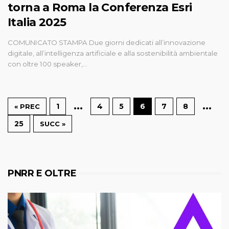
torna a Roma la Conferenza Esri
Italia 2025
COMUNICATO STAMPA Due giorni dedicati all’innovazione
digitale, all’intelligenza artificiale e alla sostenibilità ambientale
con oltre 100 speaker,…
…
…
1
4
5
6
7
8
« PREC
25
SUCC »
PNRR E OLTRE