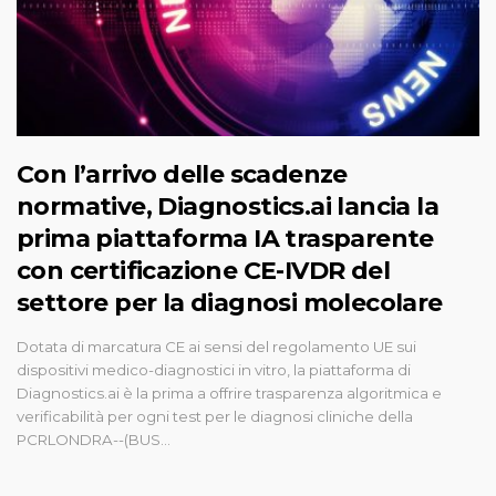
Con l’arrivo delle scadenze
normative, Diagnostics.ai lancia la
prima piattaforma IA trasparente
con certificazione CE-IVDR del
settore per la diagnosi molecolare
Dotata di marcatura CE ai sensi del regolamento UE sui
dispositivi medico-diagnostici in vitro, la piattaforma di
Diagnostics.ai è la prima a offrire trasparenza algoritmica e
verificabilità per ogni test per le diagnosi cliniche della
PCRLONDRA--(BUS...