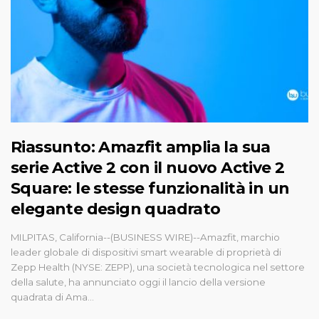
Riassunto: Amazfit amplia la sua
serie Active 2 con il nuovo Active 2
Square: le stesse funzionalità in un
elegante design quadrato
MILPITAS, California--(BUSINESS WIRE)--Amazfit, marchio
leader globale di dispositivi smart wearable di proprietà di
Zepp Health (NYSE: ZEPP), una società tecnologica nel settore
della salute, ha annunciato oggi il lancio della versione
quadrata di Ama...