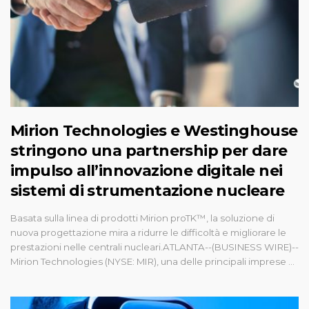
Mirion Technologies e Westinghouse
stringono una partnership per dare
impulso all’innovazione digitale nei
sistemi di strumentazione nucleare
Basata sulla linea di prodotti Mirion proTK™, la soluzione di
nuova progettazione mira a ridurre le difficoltà e migliorare le
prestazioni nelle centrali nucleari.ATLANTA--(BUSINESS WIRE)--
Mirion Technologies (NYSE: MIR), una delle principali imprese ...