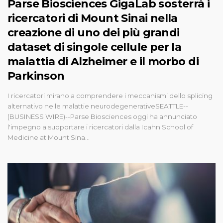
Parse Biosciences GigaLab sosterrà i
ricercatori di Mount Sinai nella
creazione di uno dei più grandi
dataset di singole cellule per la
malattia di Alzheimer e il morbo di
Parkinson
I ricercatori mirano a comprendere i meccanismi dello splicing
alternativo nelle malattie neurodegenerativeSEATTLE--
(BUSINESS WIRE)--Parse Biosciences oggi ha annunciato
l'impegno a supportare i ricercatori dalla Icahn School of
Medicine at Mount Sina...