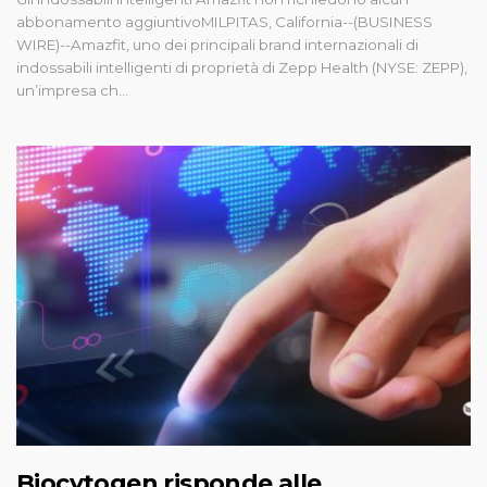
abbonamento aggiuntivoMILPITAS, California--(BUSINESS
WIRE)--Amazfit, uno dei principali brand internazionali di
indossabili intelligenti di proprietà di Zepp Health (NYSE: ZEPP),
un’impresa ch...
Biocytogen risponde alle