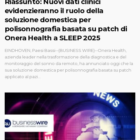
Riassunto: Nuovi dati clinici
evidenzieranno il ruolo della
soluzione domestica per
polisonnografia basata su patch di
Onera Health a SLEEP 2025
EINDHOVEN, Paesi Bassi--(BUSINESS WIRE)--Onera Health,
azienda leader nella trasformazione della diagnostica e del
monitoraggio del sonno da remoto, ha annunciato oggi che la
sua soluzione domestica per polisonnografia basata su patch
applicato al pazi...