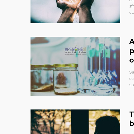
sf
co
A
p
c
Sa
su
so
T
b