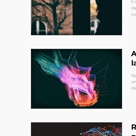
5 
da
ma
A
l
Ap
un
de
R