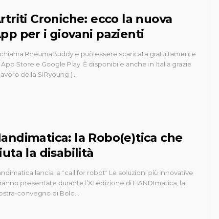
rtriti Croniche: ecco la nuova
pp per i giovani pazienti
 chiama RheumaBuddy e può essere scaricata gratuitamente
 App Store e Google Play. È disponibile anche in Italia grazie
 lavoro della SIRyoung (…
andimatica: la Robo(e)tica che
iuta la disabilità
ndimatica lancia la "call for robot" Le soluzioni più innovative
ranno presentate durante l’XI edizione di HANDImatica, la
stra-convegno di Bolo…