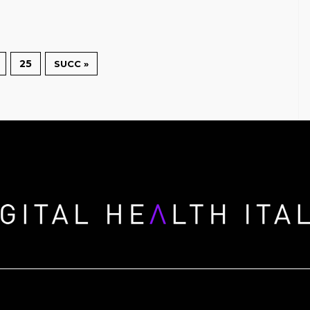
25
SUCC »