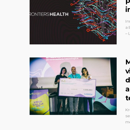
p
i
In
a 
– 
M
v
d
a
t
Kr
se
me