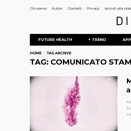
Chi siamo
Autori
Contatti
Privacy
Iscriviti alla no
FUTURE HEALTH
+ TREND
AP
HOME
TAG ARCHIVE
TAG: COMUNICATO STA
M
a
It
Su
ca