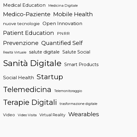
Medical Education
Medicina Digitale
Medico-Paziente
Mobile Health
Open Innovation
nuove tecnologie
Patient Education
PNRR
Prevenzione
Quantified Self
salute digitale
Salute Social
Realtà Virtuale
Sanità Digitale
Smart Products
Startup
Social Health
Telemedicina
Telemonitoraggio
Terapie Digitali
trasformazione digitale
Wearables
Video
Virtual Reality
Video Visita