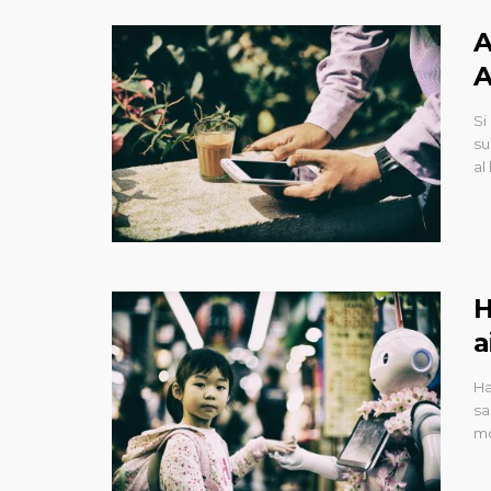
A
A
Si
su
al
H
a
Ha
sa
mo