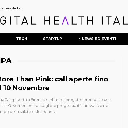
stra newsletter
P
TECH
STARTUP
+ NEWS ED EVENTI
MPA
ore Than Pink: call aperte fino
l 10 Novembre
aliaCamp porta a Firenze e Milano il progetto promosso con
san G. Komen per raccogliere progettualità innovative nel
mpo della salute e del benes…