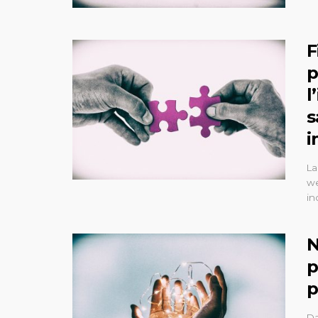
F
p
l
s
i
La
we
in
N
p
p
Da