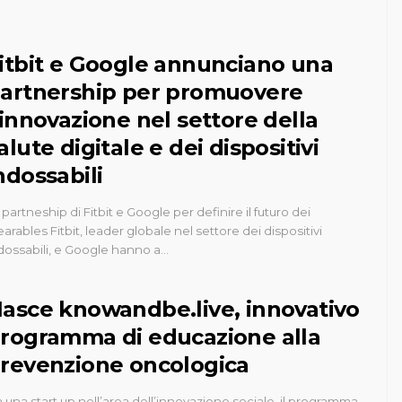
itbit e Google annunciano una
artnership per promuovere
’innovazione nel settore della
alute digitale e dei dispositivi
ndossabili
 partneship di Fitbit e Google per definire il futuro dei
arables Fitbit, leader globale nel settore dei dispositivi
dossabili, e Google hanno a…
asce knowandbe.live, innovativo
rogramma di educazione alla
revenzione oncologica
 una start up nell’area dell’innovazione sociale, il programma