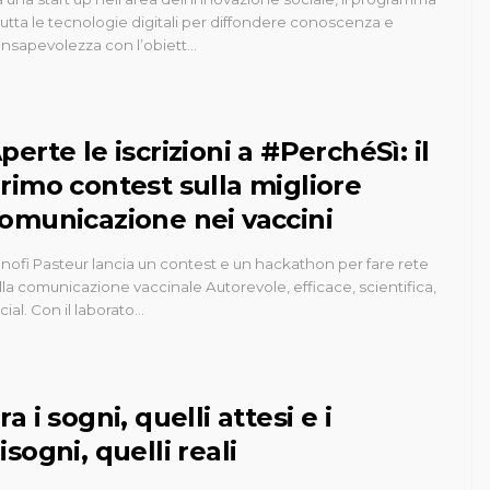
rutta le tecnologie digitali per diffondere conoscenza e
nsapevolezza con l’obiett…
perte le iscrizioni a #PerchéSì: il
rimo contest sulla migliore
omunicazione nei vaccini
nofi Pasteur lancia un contest e un hackathon per fare rete
lla comunicazione vaccinale Autorevole, efficace, scientifica,
cial. Con il laborato…
ra i sogni, quelli attesi e i
isogni, quelli reali