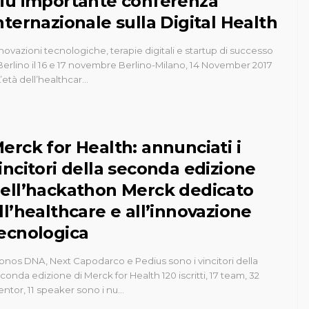
iù importante conferenza
nternazionale sulla Digital Health
novazioni tecnologiche, terapie digitali e startup di successo
Berlino il 16 e 17 novembre Berlino-Milano, 14 November 2017
L’età dell’healthcar…
erck for Health: annunciati i
incitori della seconda edizione
ell’hackathon Merck dedicato
ll’healthcare e all’innovazione
ecnologica
onos DNA, Next Capodarco e Pedius sono i vincitori della
conda edizione di Merck for Health 120 iscritti, 17 team, 32
ntor, 11 speaker sono i nu…