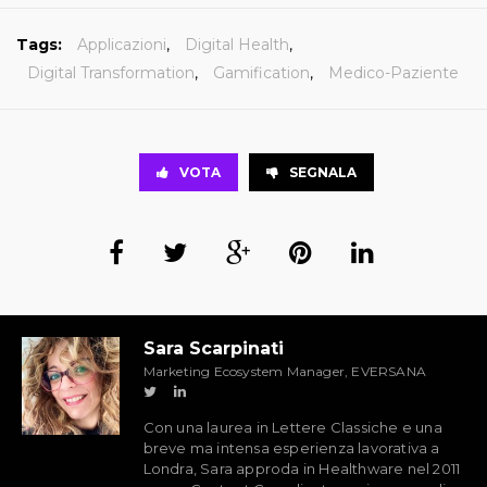
Tags:
Applicazioni
,
Digital Health
,
Digital Transformation
,
Gamification
,
Medico-Paziente
VOTA
SEGNALA
Sara Scarpinati
Marketing Ecosystem Manager, EVERSANA
Con una laurea in Lettere Classiche e una
breve ma intensa esperienza lavorativa a
Londra, Sara approda in Healthware nel 2011