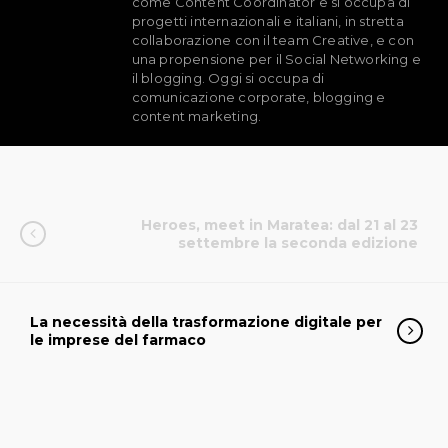
come Content Coordinator e si occupa di
progetti internazionali e italiani, in stretta
collaborazione con il team Creative, e con
una propensione per il Social Networking e
il blogging. Oggi si occupa di
comunicazione corporate, blogging e
content marketing.
Heroes, meet in Maratea: dal 21 al 23
settembre la seconda edizione
La necessità della trasformazione digitale per
le imprese del farmaco