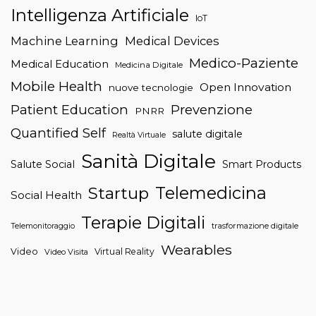
Intelligenza Artificiale
IoT
Machine Learning
Medical Devices
Medico-Paziente
Medical Education
Medicina Digitale
Mobile Health
Open Innovation
nuove tecnologie
Patient Education
Prevenzione
PNRR
Quantified Self
salute digitale
Realtà Virtuale
Sanità Digitale
Salute Social
Smart Products
Telemedicina
Startup
Social Health
Terapie Digitali
trasformazione digitale
Telemonitoraggio
Wearables
Video
Virtual Reality
Video Visita