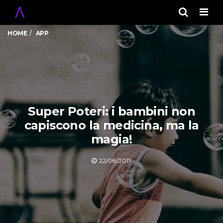
Men
HOME
APP
Super Poteri: i bambini non
capiscono la medicina, ma la
magia!
22/08/2017