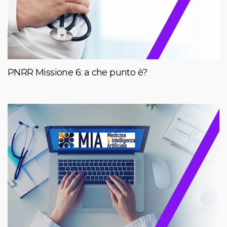
PNRR Missione 6: a che punto è?