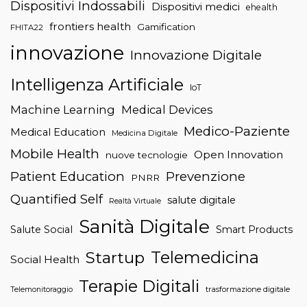
Dispositivi Indossabili
Dispositivi medici
ehealth
frontiers health
Gamification
FHITA22
innovazione
Innovazione Digitale
Intelligenza Artificiale
IoT
Machine Learning
Medical Devices
Medico-Paziente
Medical Education
Medicina Digitale
Mobile Health
Open Innovation
nuove tecnologie
Patient Education
Prevenzione
PNRR
Quantified Self
salute digitale
Realtà Virtuale
Sanità Digitale
Salute Social
Smart Products
Telemedicina
Startup
Social Health
Terapie Digitali
trasformazione digitale
Telemonitoraggio