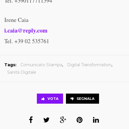
Tel. +390117711594
Irene Caia
i.caia@reply.com
Tel. +39 02 535761
Tags:
Comunicato Stampa
,
Digital Transformation
,
Sanità Digitale
VOTA
SEGNALA