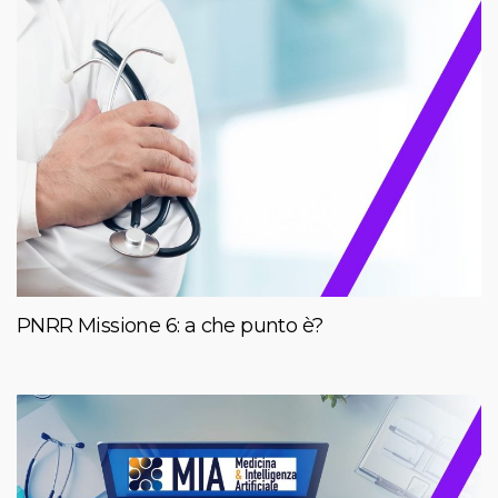
PNRR Missione 6: a che punto è?