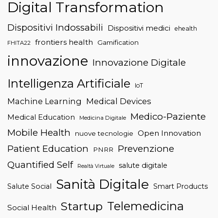
Digital Transformation
Dispositivi Indossabili
Dispositivi medici
ehealth
frontiers health
Gamification
FHITA22
innovazione
Innovazione Digitale
Intelligenza Artificiale
IoT
Machine Learning
Medical Devices
Medico-Paziente
Medical Education
Medicina Digitale
Mobile Health
Open Innovation
nuove tecnologie
Patient Education
Prevenzione
PNRR
Quantified Self
salute digitale
Realtà Virtuale
Sanità Digitale
Salute Social
Smart Products
Telemedicina
Startup
Social Health