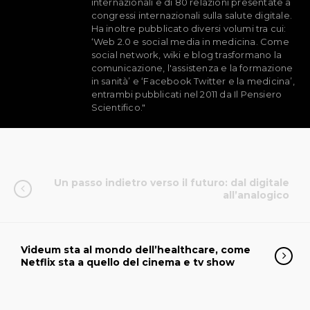
internazionali e di 80 relazioni presentate a
congressi internazionali sulla salute digitale.
Ha inoltre pubblicato diversi volumi tra cui:
‘Web 2.0 e social media in medicina. Come
social network, wiki e blog trasformano la
comunicazione, l'assistenza e la formazione
in sanità’ e ‘Facebook Twitter e la medicina’,
entrambi pubblicati nel 2011 da Il Pensiero
Scientifico."
Un passo indietro verso il futuro: dal digitale
all’analogico
Videum sta al mondo dell’healthcare, come
Netflix sta a quello del cinema e tv show