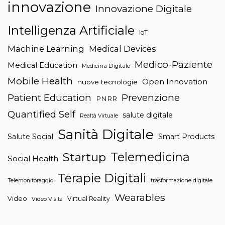
innovazione
Innovazione Digitale
Intelligenza Artificiale
IoT
Machine Learning
Medical Devices
Medico-Paziente
Medical Education
Medicina Digitale
Mobile Health
Open Innovation
nuove tecnologie
Patient Education
Prevenzione
PNRR
Quantified Self
salute digitale
Realtà Virtuale
Sanità Digitale
Salute Social
Smart Products
Telemedicina
Startup
Social Health
Terapie Digitali
trasformazione digitale
Telemonitoraggio
Wearables
Video
Virtual Reality
Video Visita