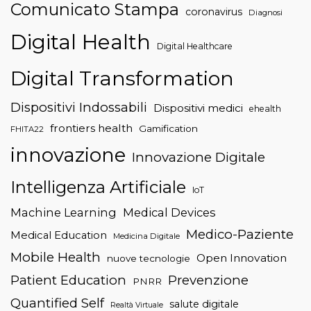
Comunicato Stampa
coronavirus
Diagnosi
Digital Health
Digital Healthcare
Digital Transformation
Dispositivi Indossabili
Dispositivi medici
ehealth
frontiers health
Gamification
FHITA22
innovazione
Innovazione Digitale
Intelligenza Artificiale
IoT
Machine Learning
Medical Devices
Medico-Paziente
Medical Education
Medicina Digitale
Mobile Health
Open Innovation
nuove tecnologie
Patient Education
Prevenzione
PNRR
Quantified Self
salute digitale
Realtà Virtuale