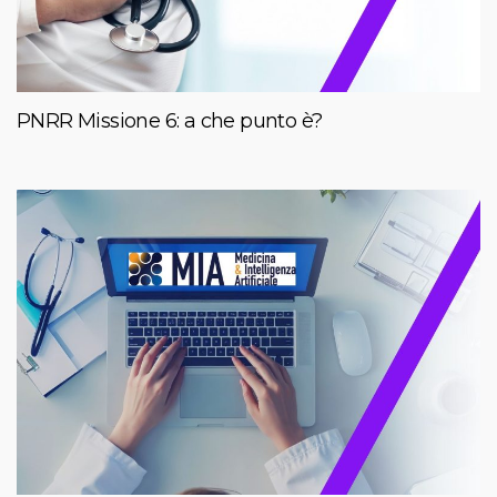
PNRR Missione 6: a che punto è?