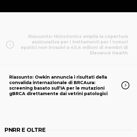
Riassunto: HistoSonics amplia la copertura
assicurativa per i trattamenti per i tumori
epatici non invasivi a 45,4 milioni di membri di
Elevance Health
Riassunto: Owkin annuncia i risultati della
convalida internazionale di BRCAura:
screening basato sull’IA per le mutazioni
gBRCA direttamente dai vetrini patologici
PNRR E OLTRE