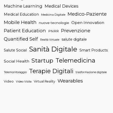
Machine Learning
Medical Devices
Medico-Paziente
Medical Education
Medicina Digitale
Mobile Health
Open Innovation
nuove tecnologie
Patient Education
Prevenzione
PNRR
Quantified Self
salute digitale
Realtà Virtuale
Sanità Digitale
Salute Social
Smart Products
Telemedicina
Startup
Social Health
Terapie Digitali
trasformazione digitale
Telemonitoraggio
Wearables
Video
Virtual Reality
Video Visita