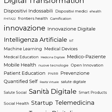
Digital Transformation
Dispositivi Indossabili
Dispositivi medici
ehealth
frontiers health
Gamification
FHITA22
innovazione
Innovazione Digitale
Intelligenza Artificiale
IoT
Machine Learning
Medical Devices
Medico-Paziente
Medical Education
Medicina Digitale
Mobile Health
Open Innovation
nuove tecnologie
Patient Education
Prevenzione
PNRR
Quantified Self
salute digitale
Realtà Virtuale
Sanità Digitale
Salute Social
Smart Products
Telemedicina
Startup
Social Health