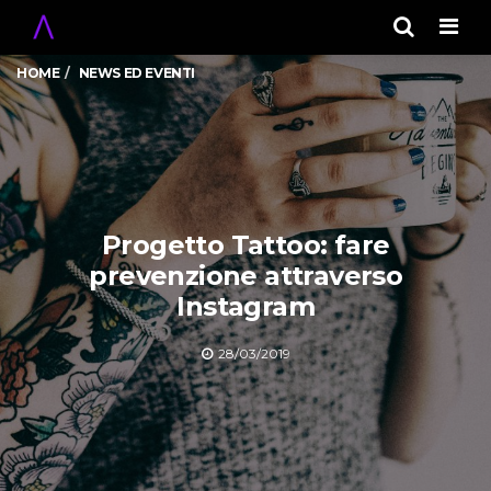
Men
HOME
NEWS ED EVENTI
Progetto Tattoo: fare
prevenzione attraverso
Instagram
28/03/2019