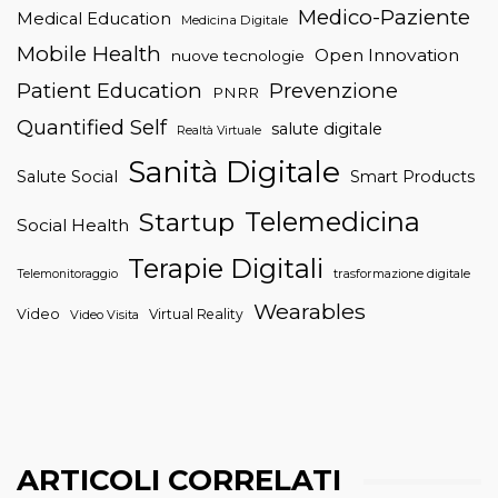
Medico-Paziente
Medical Education
Medicina Digitale
Mobile Health
Open Innovation
nuove tecnologie
Patient Education
Prevenzione
PNRR
Quantified Self
salute digitale
Realtà Virtuale
Sanità Digitale
Salute Social
Smart Products
Telemedicina
Startup
Social Health
Terapie Digitali
trasformazione digitale
Telemonitoraggio
Wearables
Video
Virtual Reality
Video Visita
ARTICOLI CORRELATI