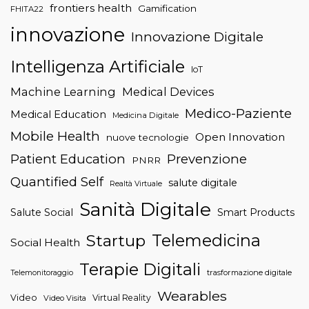
frontiers health
Gamification
FHITA22
innovazione
Innovazione Digitale
Intelligenza Artificiale
IoT
Machine Learning
Medical Devices
Medico-Paziente
Medical Education
Medicina Digitale
Mobile Health
Open Innovation
nuove tecnologie
Patient Education
Prevenzione
PNRR
Quantified Self
salute digitale
Realtà Virtuale
Sanità Digitale
Salute Social
Smart Products
Telemedicina
Startup
Social Health
Terapie Digitali
trasformazione digitale
Telemonitoraggio
Wearables
Video
Virtual Reality
Video Visita