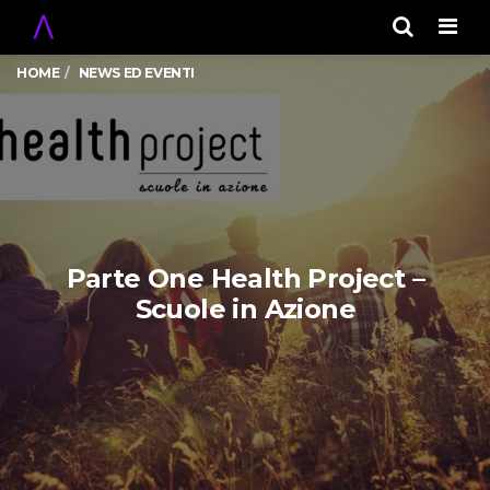
Men
HOME
NEWS ED EVENTI
Parte One Health Project –
Scuole in Azione