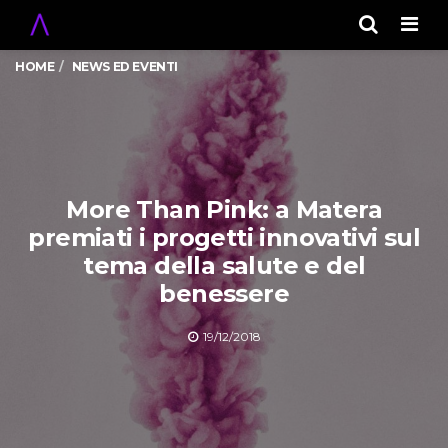
Men
HOME
NEWS ED EVENTI
More Than Pink: a Matera
premiati i progetti innovativi sul
tema della salute e del
benessere
19/12/2018