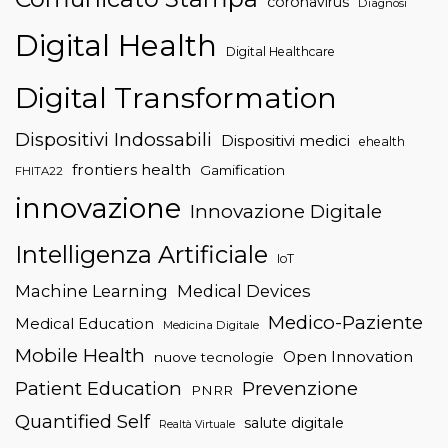
coronavirus
Diagnosi
Digital Health
Digital Healthcare
Digital Transformation
Dispositivi Indossabili
Dispositivi medici
ehealth
frontiers health
Gamification
FHITA22
innovazione
Innovazione Digitale
Intelligenza Artificiale
IoT
Machine Learning
Medical Devices
Medico-Paziente
Medical Education
Medicina Digitale
Mobile Health
Open Innovation
nuove tecnologie
Patient Education
Prevenzione
PNRR
Quantified Self
salute digitale
Realtà Virtuale