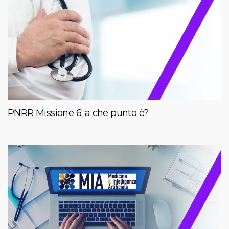
PNRR Missione 6: a che punto è?