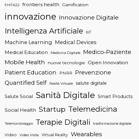
frontiers health
Gamification
FHITA22
innovazione
Innovazione Digitale
Intelligenza Artificiale
IoT
Machine Learning
Medical Devices
Medico-Paziente
Medical Education
Medicina Digitale
Mobile Health
Open Innovation
nuove tecnologie
Patient Education
Prevenzione
PNRR
Quantified Self
salute digitale
Realtà Virtuale
Sanità Digitale
Salute Social
Smart Products
Telemedicina
Startup
Social Health
Terapie Digitali
trasformazione digitale
Telemonitoraggio
Wearables
Video
Virtual Reality
Video Visita