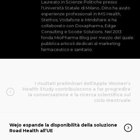
Laureato in Scienze Politiche presso
l'Università Statale di Milano, Dino ha avuto
esperienze professionali in IMS Health,
Stethos, Vodafone e Mindshare e ha
collaborato con Doxapharma, Edge
Consulting e Sooite Solutions. Nel 2013
fonda MioPharma Blog per mezzo del quale
pubblica articoli dedicati al marketing
farmaceutico e sanitario.
I risultati preliminari dell’Apple Women’s
Health Study contribuiscono a far progredire
la conversazione e la ricerca scientifica sul
ciclo mestruale
Wejo espande la disponibilità della soluzione
Road Health all’UE