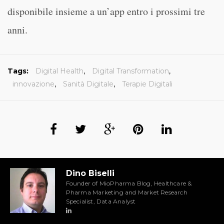
disponibile insieme a un’app entro i prossimi tre
anni.
Tags:
Digital Health
,
Digital Transformation
,
innovazione
,
Sanità Digitale
,
Terapie Digitali
Dino Biselli
Founder of MioPharma Blog, Healthcare &
Pharma Marketing and Market Research
Specialist, Data Analyst