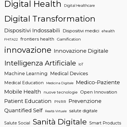
Digital Health
Digital Healthcare
Digital Transformation
Dispositivi Indossabili
Dispositivi medici
ehealth
frontiers health
Gamification
FHITA22
innovazione
Innovazione Digitale
Intelligenza Artificiale
IoT
Machine Learning
Medical Devices
Medico-Paziente
Medical Education
Medicina Digitale
Mobile Health
Open Innovation
nuove tecnologie
Patient Education
Prevenzione
PNRR
Quantified Self
salute digitale
Realtà Virtuale
Sanità Digitale
Salute Social
Smart Products